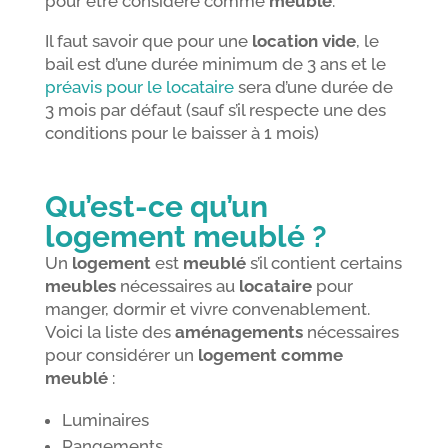
pour être considéré comme
meublé
.
Il faut savoir que pour une
location vide
, le
bail est d’une durée minimum de 3 ans et le
préavis pour le locataire
sera d’une durée de
3 mois par défaut (sauf s’il respecte une des
conditions pour le baisser à 1 mois)
Qu’est-ce qu’un
logement meublé ?
Un
logement
est
meublé
s’il contient certains
meubles
nécessaires au
locataire
pour
manger, dormir et vivre convenablement.
Voici la liste des
aménagements
nécessaires
pour considérer un
logement comme
meublé
:
Luminaires
Rangements